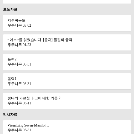
보도자료
지수귀문도
우주나무
03-02
<아누>를 읽었습니다. [출처] 물질의 궁극…
우주나무
01-23
폴랙2
우주나무
08-31
폴랙1
우주나무
08-31
붓다의 가르침과 그에 대한 의문 2
우주나무
06-11
임시자료
Visualizing Seven-Manifol…
우주나무
05-31