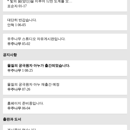
* 빛의 몸(양신)을 이루어 12천 도계를 오…
표순자
01-17
대단히 반갑습니다.
안혁
1
06-05
우주나무 스튜디오 자유게시판입니다.
우주나무
05-02
공지사항
물질의 궁극원자 아누가 출간되었습니다.
우주나무
1
08-25
물질의 궁극원자 아누 재출간 예정
우주나무
07-26
홈페이지 준비중입니다.
우주나무
06-04
출판과 도서