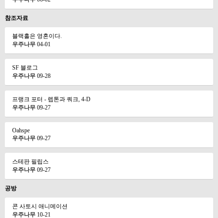
참조자료
블랙홀은 영혼이다.
우주나무
04-01
SF 블로그
우주나무
09-28
프랭크 포터 - 렙톤과 쿼크, 4-D
우주나무
09-27
Oahspe
우주나무
09-27
스테판 필립스
우주나무
09-27
공방
콘 사토시 애니메이션
우주나무
10-21